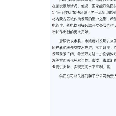
在蒙发展等情况。他说，国家能源集团
定“三个转型”加快建设世界一流新型能
将内蒙古区域作为发展的重中之重，希望
电直连、算电协同等领域开展务实合作
增长作出新的更大贡献。
唐毅代表市委、市政府对长期以来
团在新能源领域技术先进、实力雄厚，
发展前景广阔。希望双方进一步密切沟
发等方面深化务实合作。市委、市政府
业提供支持，实现更高水平互利共赢。
集团公司相关部门和子分公司负责