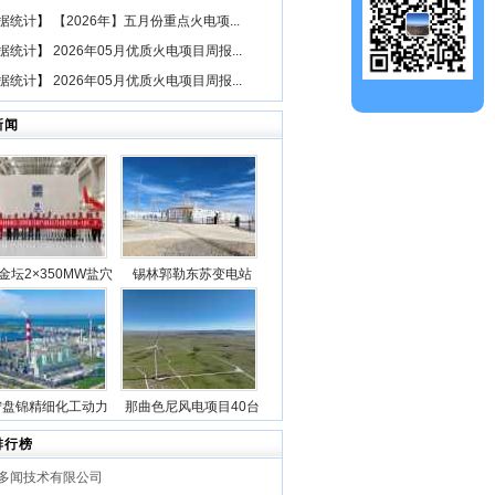
据统计
】
【2026年】五月份重点火电项...
据统计
】
2026年05月优质火电项目周报...
据统计
】
2026年05月优质火电项目周报...
新闻
金坛2×350MW盐穴
锡林郭勒东苏变电站
空气储能发电项目2
2025年新型储能专项行
机组透平机冲转一次
动100万千瓦/400万千瓦
成功
时电源侧储能电站成功
并网
宁盘锦精细化工动力
那曲色尼风电项目40台
目5台锅炉全部点火
风机吊装作业全部圆满
排行榜
成功
完成
多闻技术有限公司