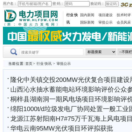
用户名：
密 码：
验证码：
行业 快
国内新闻
项目建设
技术时评
讯
国际新闻
审批公示
会员风采
当前位置:
首页
>
行业 快讯
>
审批公示
隆化中关镇交投200MW光伏复合项目建设
山西沁水抽水蓄能电站环境影响评价公众参与
桐梓县湖南洞一期风电场项目环境影响评
绵阳1000t/d垃圾发电厂协同处置一般工业固废技
龙源江苏射阳南H7#75万千瓦海上风电项目环境影响评
华电云南95MW光伏项目环评拟获批