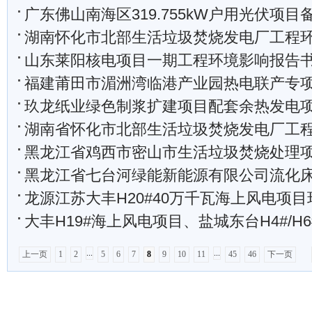
广东佛山南海区319.755kW户用光伏项目
湖南怀化市北部生活垃圾焚烧发电厂工程环评
山东莱阳核电项目一期工程环境影响报告书（选址
福建莆田市湄洲湾临港产业园热电联产专项规划（2025—20
玖龙纸业绿色制浆扩建项目配套余热发电项目节
湖南省怀化市北部生活垃圾焚烧发电厂工程环境影响评
黑龙江省鸡西市密山市生活垃圾焚烧处理项目首次环境影响
黑龙江省七台河绿能新能源有限公司流化床垃圾焚烧炉改建机械炉排炉
龙源江苏大丰H20#40万千瓦海上风电项目环境影响
大丰H19#海上风电项目、盐城东台H4#/H6#海上风电项目、大唐东
...
...
上一页
1
2
5
6
7
8
9
10
11
45
46
下一页