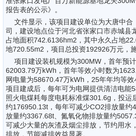
准张家口发电厂百万新能源基地龙关300
报告表的公示》。
文件显示，该项目建设单位为大唐中合
司，建设地点位于河北省张家口市赤城县
占地面积742.6136hm2，其中永久占地22.
地720.55m2，项目总投资192926万元
项目建设装机规模为300MW，首年预
62003.79万kWh，首年等效小时数为1623
网电量为58670.47万kWh，25年年均等效
项目建成后，每年可为电网提供清洁电能5867
照火电煤耗每度电耗标准煤301.6g，投
约176950.13t，每年可减少CO2排放量约46
放量约3367.68t、氮氧化物排放量约5057
可减少大量的灰渣及烟尘排放，节约用水
排放，节能减排效益显著。