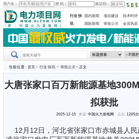
用户名：
密 码：
验证码：
行业 快
国内新闻
项目建设
技术时评
讯
国际新闻
审批公示
会员风采
当前位置:
首页
>
行业 快讯
>
审批公示
> 正文
大唐张家口百万新能源基地300
拟获批
2025-12-15
来源:
中国火力发电网
点击:
1205
12月12日，河北省张家口市赤城县人