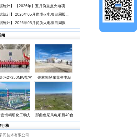
据统计
】
【2026年】五月份重点火电项...
据统计
】
2026年05月优质火电项目周报...
据统计
】
2026年05月优质火电项目周报...
新闻
金坛2×350MW盐穴
锡林郭勒东苏变电站
空气储能发电项目2
2025年新型储能专项行
机组透平机冲转一次
动100万千瓦/400万千瓦
成功
时电源侧储能电站成功
并网
宁盘锦精细化工动力
那曲色尼风电项目40台
目5台锅炉全部点火
风机吊装作业全部圆满
排行榜
成功
完成
多闻技术有限公司