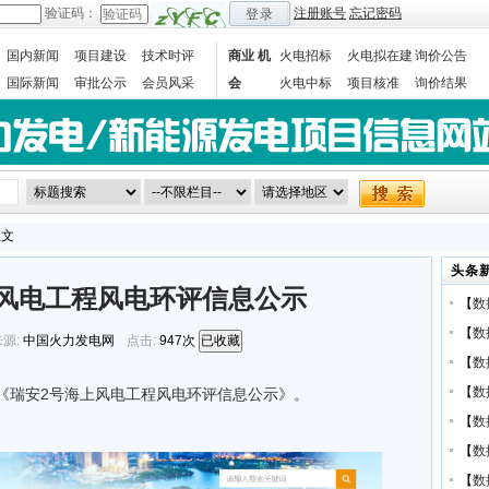
验证码：
注册账号
忘记密码
登录
国内新闻
项目建设
技术时评
商业 机
火电招标
火电拟在建
询价公告
国际新闻
审批公示
会员风采
会
火电中标
项目核准
询价结果
数据统计
正文
头条
风电工程风电环评信息公示
【
数
【
数
源:
中国火力发电网
点击:
947次
已收藏
【
数
【
数
布《瑞安2号海上风电工程风电环评信息公示》。
【
数
【
数
【
数