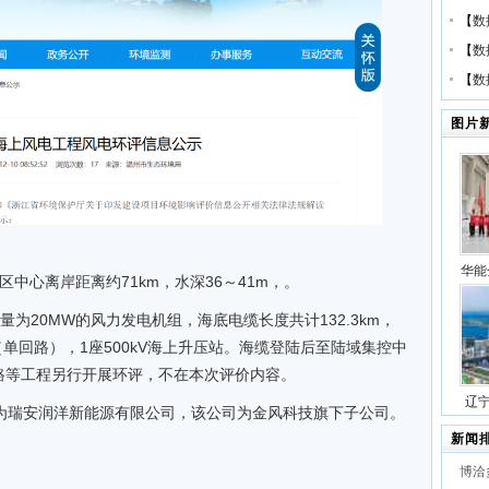
【
数
【
数
【
数
图片
华能
中心离岸距离约71km，水深36～41m，。
压缩
量为20MW的风力发电机组，海底电缆长度共计132.3km，
号
.7km（单回路），1座500kV海上升压站。海缆登陆后至陆域集控中
路等工程另行开展环评，不在本次评价内容。
辽
位为瑞安润洋新能源有限公司，该公司为金风科技旗下子公司。
站项
新闻
博洽