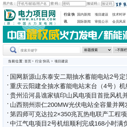
用户名：
密 码：
验证码：
行业 快
国内新闻
项目建设
技术时评
讯
国际新闻
审批公示
会员风采
当前位置:
首页
>
行业 快讯
>
项目建设
国网新源山东泰安二期抽水蓄能电站2号定速机组进水球阀
重庆云阳建全抽水蓄能电站末台（4号）机组座环蜗壳
贵州沿河县谯家镇印山风电项目首批风机
山西朔州崇仁200MW光伏电站全容量并网
第四师可克达拉2×350兆瓦热电联产工程项目2号机组发电机
中江气电项目2号机组顺利完成168小时满