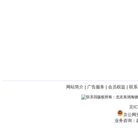
网站简介
|
广告服务
|
会员权益
|
联系
版权所有：北京东润海德
京IC
京公网安备
业务咨询：赵经