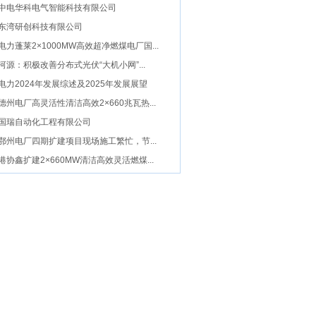
中电华科电气智能科技有限公司
东湾研创科技有限公司
电力蓬莱2×1000MW高效超净燃煤电厂国...
河源：积极改善分布式光伏“大机小网”...
电力2024年发展综述及2025年发展展望
德州电厂高灵活性清洁高效2×660兆瓦热...
国瑞自动化工程有限公司
鄂州电厂四期扩建项目现场施工繁忙，节...
港协鑫扩建2×660MW清洁高效灵活燃煤...