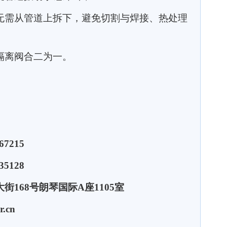
无需从管道上拆下，避免切割与焊接、热处理
隔离阀合二为一。
67215
5128
168号朗琴国际A座1105室
r.cn