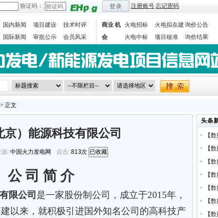
验证码：
注册账号
忘记密码
登录
国内新闻
项目建设
技术时评
商业 机
火电招标
火电拟在建
询价公告
国际新闻
审批公示
会员风采
会
火电中标
项目核准
询价结果
数据统计
> 正文
头条
北京）能源科技有限公司
【
数
【
数
源:
中国火力发电网
点击:
813次
已收藏
【
数
公
司
简
介
【
数
【
数
有限公司
是一家股份制公司，成立于2015年，
【
数
自创建以来，就积极引进国外知名公司的高科技产
【
数