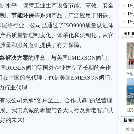
制水平，保障工业生产设备节能、高效、安全
【
数
【
数
制、节能环保
等系列产品
，
广泛应用于钢铁、
【
数
水泥等行业，公司已通过
了
ISO9000质量认证体
图片
产品质量管理制度化、体系化和法制化，从客
质量和服务意识提供了有力保障。
终解决方案
的理念，与美国EMERSON阀门、
a阀门、美国ROBEN阀门等国外企业建立了长期的合作
华能
阀门在中国的总代理，
也是
美国EMERSON阀门、
压缩
中国电力行业代理。
号
有限公司秉承“客户至上、合作共赢”的经营理
展。我们真诚的希望与各大同行及新老客户共
辽
站项
好的未来!
新闻
博洽