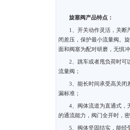
旋塞阀产品特点：
1
、
开关动作灵活，关断
闭差压，保护最小流量阀。旋
面和阀塞为配对研磨，无惧冲
2、
跳车或者甩负荷时可
流量阀；
3、
能长时间承受高关闭差压
漏标准；
4、
阀体流道为直通式，
的通流能力，阀门全开时，密
5、
阀体坚固结实，能经