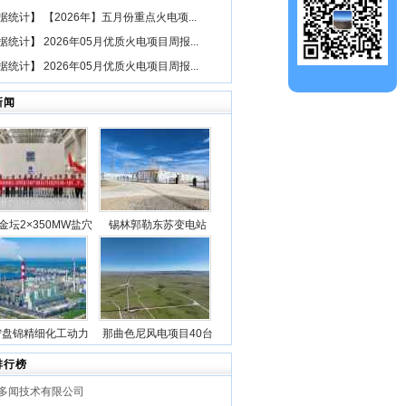
据统计
】
【2026年】五月份重点火电项...
据统计
】
2026年05月优质火电项目周报...
据统计
】
2026年05月优质火电项目周报...
新闻
金坛2×350MW盐穴
锡林郭勒东苏变电站
空气储能发电项目2
2025年新型储能专项行
机组透平机冲转一次
动100万千瓦/400万千瓦
成功
时电源侧储能电站成功
并网
宁盘锦精细化工动力
那曲色尼风电项目40台
目5台锅炉全部点火
风机吊装作业全部圆满
排行榜
成功
完成
多闻技术有限公司