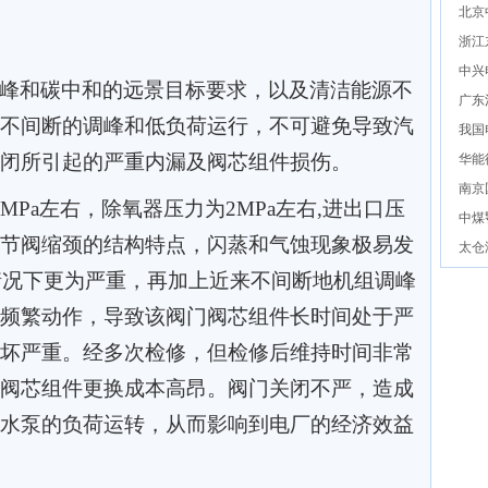
北京
浙江
中兴
峰和碳中和的远景目标要求，以及清洁能源不
广东
不间断的调峰和低负荷运行，不可避免导致汽
我国
闭所引起的严重内漏及阀芯组件损伤。
华能
南京
0MPa左右，除氧器压力为2MPa左右,进
出口压
中煤
节阀缩颈的结构特点，闪蒸和气蚀现象极易发
太仓
)情况下更为严重，
再加上近来不间断地机组调峰
频繁动作，导致该阀门阀芯组件长时间处于严
坏严重。经多次检修，但检修后维持时间非常
阀芯组件更换成本高昂。阀门关闭不严，造成
水泵的负荷运转，从而影响到电厂的经济效益