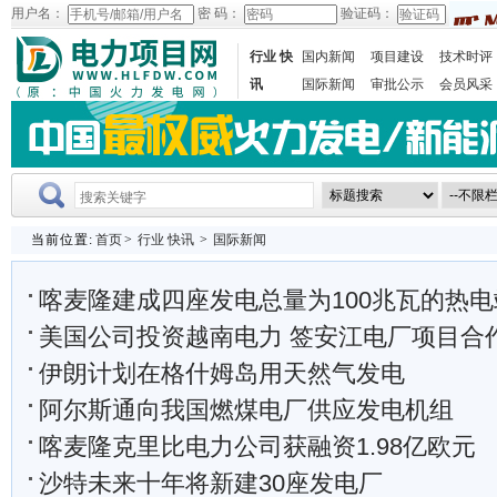
用户名：
密 码：
验证码：
行业 快
国内新闻
项目建设
技术时评
讯
国际新闻
审批公示
会员风采
当前位置:
首页
>
行业 快讯
>
国际新闻
喀麦隆建成四座发电总量为100兆瓦的热电
美国公司投资越南电力 签安江电厂项目合
伊朗计划在格什姆岛用天然气发电
阿尔斯通向我国燃煤电厂供应发电机组
喀麦隆克里比电力公司获融资1.98亿欧元
沙特未来十年将新建30座发电厂