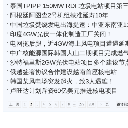
泰国TPIPP 150MW RDF垃圾电站项目第三台高温超高压垃圾
阿根廷阿图查2号机组获准延寿10年
中国垃圾焚烧发电出海提速：中亚东南亚11个项目
印度4GW光伏一体化制造工厂关闭！
电网拖后腿，近4GW海上风电项目遭遇延
中广核能源国际韩国大山二期项目完成燃气轮
沙特福里斯2GW光伏电站项目多个建设节
俄越签署协议合作建设越南首座核电站
韩国某风电场突发起火，致3人遇难！
卢旺达计划斥资60亿美元推进核电项目
...
上一页
1
2
3
4
5
6
7
8
279
280
下一页
跳转到