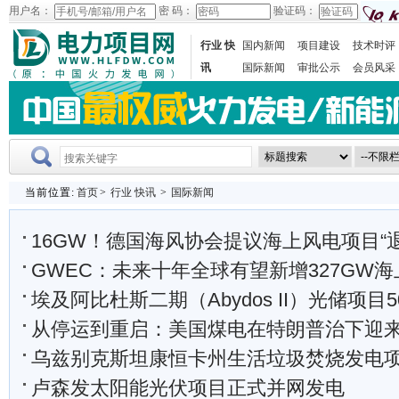
用户名：
密 码：
验证码：
行业 快
国内新闻
项目建设
技术时评
讯
国际新闻
审批公示
会员风采
当前位置:
首页
>
行业 快讯
>
国际新闻
16GW！德国海风协会提议海上风电项目“
GWEC：未来十年全球有望新增327GW海上
埃及阿比杜斯二期（Abydos II）光储项目500KV升压
从停运到重启：美国煤电在特朗普治下迎来的
乌兹别克斯坦康恒卡州生活垃圾焚烧发电项目钢结构
卢森发太阳能光伏项目正式并网发电