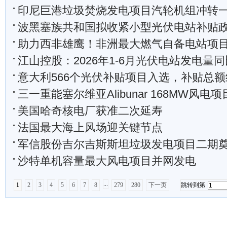
印尼巨港垃圾焚烧发电项目汽轮机组冲转
波黑塞族共和国拟收紧小型光伏电站补贴
助力西非雄鹰！非洲最大燃气自备电站项目3
江山控股：2026年1-6月光伏电站发电量同比减少
意大利566个光伏补贴项目入选，补贴总额约59
三一重能塞尔维亚Alibunar 168MW风电
美国哈奇核电厂获准二次延寿
法国最大海上风场迎关键节点
军信股份吉尔吉斯斯坦垃圾发电项目二期
沙特单机容量最大风电项目并网发电
...
1
2
3
4
5
6
7
8
279
280
下一页
跳转到第