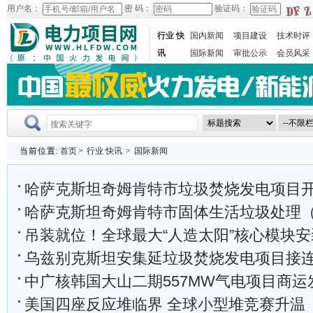
用户名：
密 码：
验证码：
行业 快
国内新闻
项目建设
技术时评
讯
国际新闻
审批公示
会员风采
当前位置:
首页
>
行业 快讯
>
国际新闻
哈萨克斯坦奇姆肯特市垃圾焚烧发电项目
哈萨克斯坦奇姆肯特市固体生活垃圾处理（焚烧发电）
吊装就位！全球最大“人造太阳”核心模块安装进度
乌兹别克斯坦安集延垃圾焚烧发电项目接连完成三
中广核韩国大山二期557MW气电项目商运
美国四座反应堆临界 全球小型堆竞赛升温