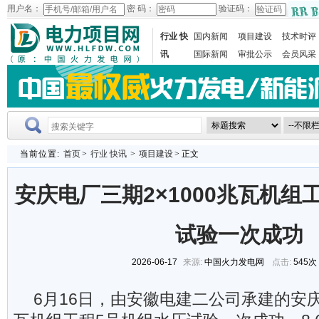
用户名：
密 码：
验证码：
行业 快
国内新闻
项目建设
技术时评
讯
国际新闻
审批公示
会员风采
当前位置:
首页
>
行业 快讯
>
项目建设
> 正文
安庆电厂三期2×1000兆瓦机组
试验一次成功
2026-06-17
来源:
中国火力发电网
点击:
545次
6月16日，由安徽电建二公司承建的安庆电