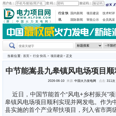
用户名：
密 码：
验证码：
行业 快
国内新闻
项目建设
技术时评
讯
国际新闻
审批公示
会员风采
当前位置:
首页
>
行业 快讯
>
项目建设
> 正文
中节能嵩县九皋镇风电场项目顺
2026-06-10
来源:
中国火力发电网
点击:
311次
近日，中国节能首个“风电+乡村振兴”
皋镇风电场项目顺利实现并网发电。作为
县实施的首个产业帮扶项目，列入省市两