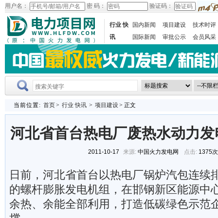
用户名：
密 码：
验证码：
行业 快
国内新闻
项目建设
技术时评
讯
国际新闻
审批公示
会员风采
当前位置:
首页
>
行业 快讯
>
项目建设
> 正文
河北省首台热电厂废热水动力发
2011-10-17
来源:
中国火力发电网
点击:
1375
日前，河北省首台以热电厂锅炉汽包连续
的螺杆膨胀发电机组，在邯钢新区能源中
余热、余能全部利用，打造低碳绿色示范