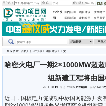
用户名：
密 码：
验证码：
行业 快
国内新闻
项目建设
技术时评
讯
国际新闻
审批公示
会员风采
当前位置:
首页
>
行业 快讯
>
项目建设
> 正文
哈密火电厂一期2×1000MW超
组新建工程将由国
2011-10-19
来源:
中国火力发电网
点击:
1412
近日，国核电力院成功中标国网能源开发
期2×1000MW超超临界燃煤空冷机组新建