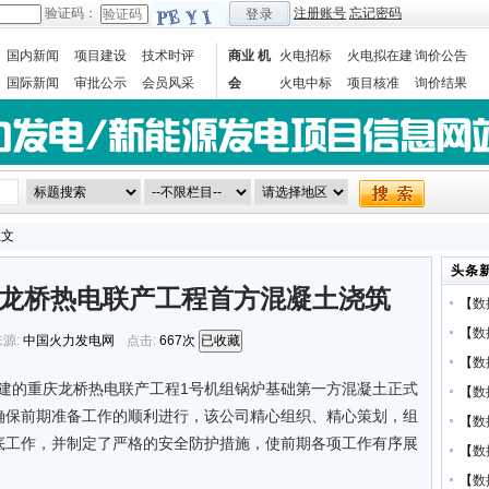
验证码：
注册账号
忘记密码
登录
国内新闻
项目建设
技术时评
商业 机
火电招标
火电拟在建
询价公告
国际新闻
审批公示
会员风采
会
火电中标
项目核准
询价结果
数据统计
正文
头条
龙桥热电联产工程首方混凝土浇筑
【
数
【
数
源:
中国火力发电网
点击:
667次
已收藏
【
数
建的重庆龙桥热电联产工程1号机组锅炉基础第一方混凝土正式
【
数
确保前期准备工作的顺利进行，该公司精心组织、精心策划，组
【
数
底工作，并制定了严格的安全防护措施，使前期各项工作有序展
【
数
【
数