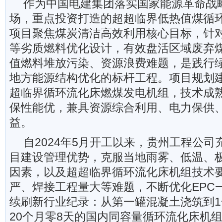
作为中国电建集团落实国家能源革命战
场，重点投资打造的超超临界低热值煤循
项目聚焦煤炭清洁高效利用核心目标，针
等劣质燃料优化设计，有效盘活区域废弃
值燃料堆放污染、资源浪费难题，是践行
地方能源结构优化的标杆工程。项目规划建
超临界循环流化床燃煤发电机组，技术成
保性能优，兼具资源综合利用、电力保供
益。
自2024年5月开工以来，贵州工程公
目建设管理优势，克服当地雨雾、低温、
因素，以及超超临界循环流化床机组技术
严、焊接工程量大等难题，不断优化EPC
续刷新行业纪录：从第一罐混凝土浇筑到
20个月零8天的国内同容量循环流化床机