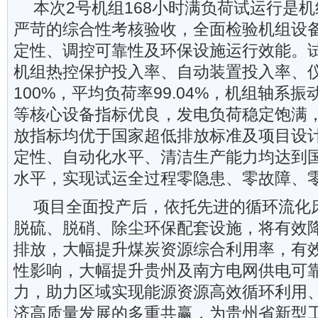
本次2号机组168小时满负荷试运行是
严苛的综合性考核验收，全面检验机组设
定性、调控可靠性及环保设施运行效能。
机组热控保护投入率、自动装置投入率、
100%，平均负荷率99.04%，机组轴系
等核心设备指标优良，发电负荷稳定饱满
放指标均优于国家超低排放标准及项目设
定性、自动化水平、清洁生产能力均达到
水平，实现试运全过程零隐患、零故障、
项目全面投产后，依托先进的循环流化
脱硫、脱硝、除尘环保配套设施，将有效
排放，大幅提升煤炭资源综合利用率，有
性影响，大幅提升贵州及南方电网供电可
力，助力区域实现能源资源高效循环利用
济高质量发展的多重共赢，为贵州省新型