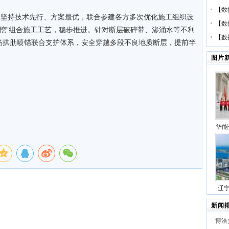
【
数
，坚持技术先行、方案最优，联合参建各方多次优化施工组织设
【
数
扩挖”组合施工工艺，稳步推进。针对断层破碎带、渗涌水等不利
【
数
筋拱肋喷锚联合支护体系，安全穿越多段不良地质断层，提前半
图片
华能
压缩
号
辽
站项
新闻
博洽