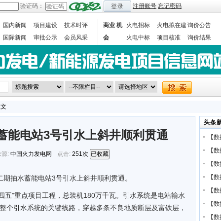
验证码：
注册账号
忘记密码
登录
国内新闻
项目建设
技术时评
商业 机
火电招标
火电拟在建
询价公告
国际新闻
审批公示
会员风采
会
火电中标
项目核准
询价结果
数据统计
正文
头条
蓄能电站3号引水上斜井顺利贯通
【
数
【
数
源:
中国火力发电网
点击:
251次
已收藏
【
数
【
数
二期抽水蓄能电站3号引水上斜井顺利贯通。
【
数
四五”重点项目工程，总装机180万千瓦。引水系统是电站输水
【
数
是整个引水系统的关键线路，穿越多条不良地质断层及富铁层，
【
数