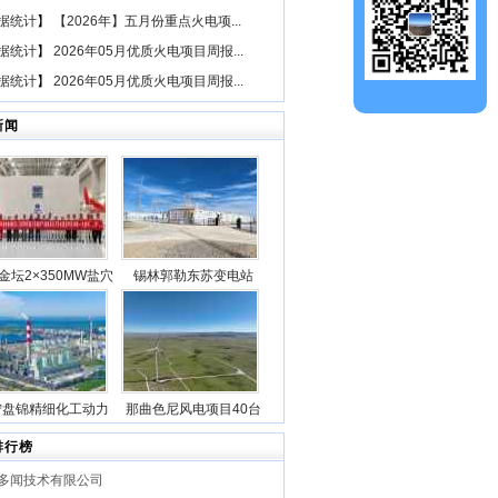
据统计
】
【2026年】五月份重点火电项...
据统计
】
2026年05月优质火电项目周报...
据统计
】
2026年05月优质火电项目周报...
新闻
金坛2×350MW盐穴
锡林郭勒东苏变电站
空气储能发电项目2
2025年新型储能专项行
机组透平机冲转一次
动100万千瓦/400万千瓦
成功
时电源侧储能电站成功
并网
宁盘锦精细化工动力
那曲色尼风电项目40台
目5台锅炉全部点火
风机吊装作业全部圆满
排行榜
成功
完成
多闻技术有限公司