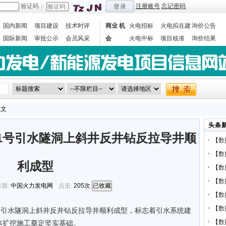
验证码：
注册账号
忘记密码
登录
国内新闻
项目建设
技术时评
商业 机
火电招标
火电拟在建
询价公告
国际新闻
审批公示
会员风采
会
火电中标
项目核准
询价结果
数据统计
正文
头条
1号引水隧洞上斜井反井钻反拉导井顺
【
数
【
数
利成型
【
数
【
数
源:
中国火力发电网
点击:
205次
已收藏
【
数
【
数
号引水隧洞上斜井反井钻反拉导井顺利成型，标志着引水系统建
【
数
体扩挖施工奠定坚实基础。