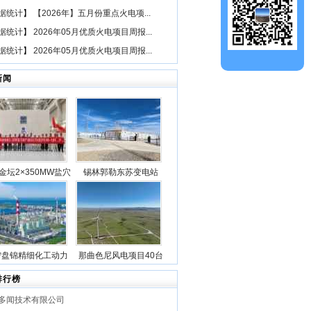
据统计
】
【2026年】五月份重点火电项...
据统计
】
2026年05月优质火电项目周报...
据统计
】
2026年05月优质火电项目周报...
新闻
金坛2×350MW盐穴
锡林郭勒东苏变电站
空气储能发电项目2
2025年新型储能专项行
机组透平机冲转一次
动100万千瓦/400万千瓦
成功
时电源侧储能电站成功
并网
宁盘锦精细化工动力
那曲色尼风电项目40台
目5台锅炉全部点火
风机吊装作业全部圆满
排行榜
成功
完成
多闻技术有限公司