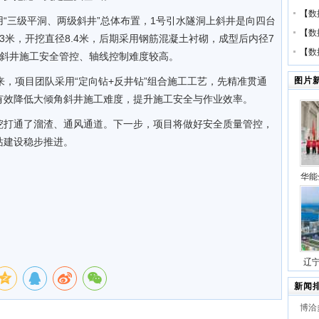
【
数
“三级平洞、两级斜井”总体布置，1号引水隧洞上斜井是向四台
【
数
53米，开挖直径8.4米，后期采用钢筋混凝土衬砌，成型后内径7
【
数
长斜井施工安全管控、轴线控制难度较高。
来，项目团队采用“定向钻+反井钻”组合施工工艺，先精准贯通
图片
有效降低大倾角斜井施工难度，提升施工安全与作业效率。
挖打通了溜渣、通风通道。下一步，项目将做好安全质量管控，
站建设稳步推进。
华能
压缩
号
辽
站项
新闻
博洽