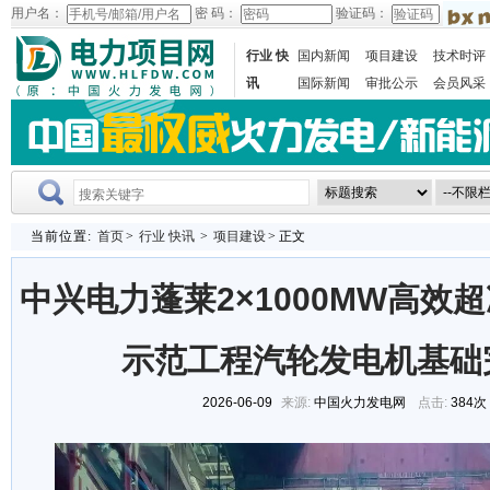
用户名：
密 码：
验证码：
行业 快
国内新闻
项目建设
技术时评
讯
国际新闻
审批公示
会员风采
当前位置:
首页
>
行业 快讯
>
项目建设
> 正文
中兴电力蓬莱2×1000MW高效
示范工程汽轮发电机基础
2026-06-09
来源:
中国火力发电网
点击:
384次