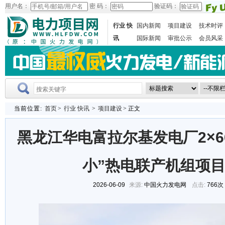
用户名：
密 码：
验证码：
行业 快
国内新闻
项目建设
技术时评
讯
国际新闻
审批公示
会员风采
当前位置:
首页
>
行业 快讯
>
项目建设
> 正文
黑龙江华电富拉尔基发电厂2×6
小”热电联产机组项
2026-06-09
来源:
中国火力发电网
点击:
766次