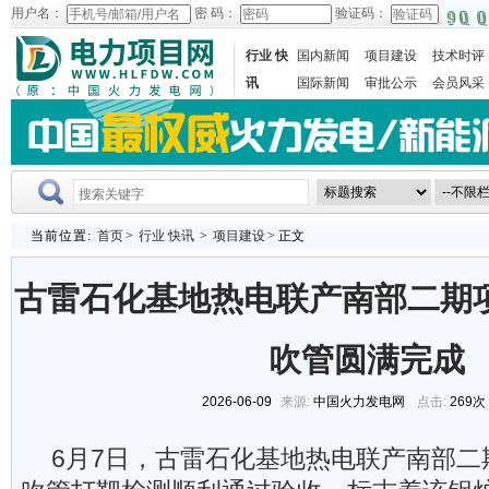
用户名：
密 码：
验证码：
行业 快
国内新闻
项目建设
技术时评
讯
国际新闻
审批公示
会员风采
当前位置:
首页
>
行业 快讯
>
项目建设
> 正文
古雷石化基地热电联产南部二期
吹管圆满完成
2026-06-09
来源:
中国火力发电网
点击:
269次
6月7日，古雷石化基地热电联产南部二