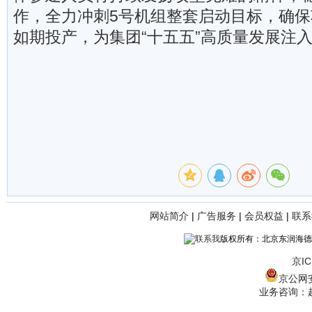
作，全力冲刺5号机组整套启动目标，确
如期投产，为集团“十五五”高质量发展注
网站简介
|
广告服务
|
会员权益
|
联系
版权所有：北京东润海德
京IC
京公网安备
业务咨询：赵经