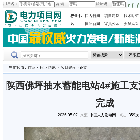
用户名：
密 码：
验证码：
行业 快
国内新闻
项目建设
技术时评
讯
国际新闻
审批公示
会员风采
当前位置:
首页
>
行业 快讯
>
项目建设
> 正文
陕西佛坪抽水蓄能电站4#施工
完成
2026-05-07
来源:
中国火力发电网
点击:
359次