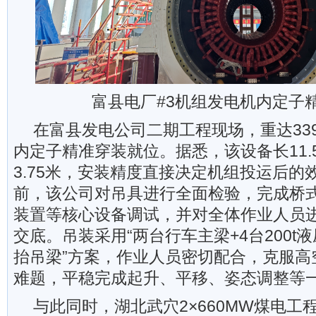
富县电厂#3机组发电机内定子
在富县发电公司二期工程现场，重达33
内定子精准穿装就位。据悉，该设备长11.5
3.75米，安装精度直接决定机组投运后的
前，该公司对吊具进行全面检验，完成桥
装置等核心设备调试，并对全体作业人员
交底。吊装采用“两台行车主梁+4台200t液
抬吊梁”方案，作业人员密切配合，克服高
难题，平稳完成起升、平移、姿态调整等
与此同时，湖北武穴2×660MW煤电工程