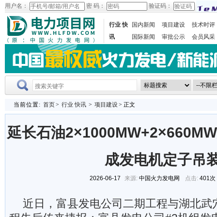
用户名：
密 码：
验证码：
行业 快
国内新闻
项目建设
技术时评
讯
国际新闻
审批公示
会员风采
当前位置:
首页
>
行业 快讯
>
项目建设
> 正文
延长石油2×1000MW+2×660
成发电机定子吊
2026-06-17
来源:
中国火力发电网
点击:
401次
近日，富县发电公司二期工程与湖北武穴2