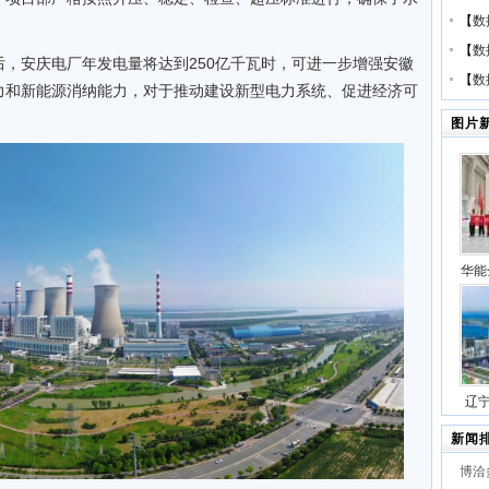
【
数
【
数
，安庆电厂年发电量将达到250亿千瓦时，可进一步增强安徽
【
数
力和新能源消纳能力，对于推动建设新型电力系统、促进经济可
图片
华能
压缩
号
辽
站项
新闻
博洽