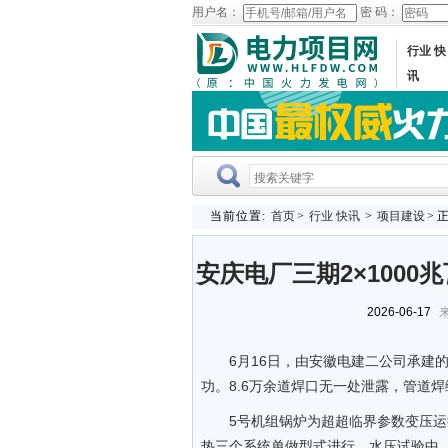
用户名：
密 码：
行业 快
讯
当前位置:
首页
>
行业 快讯
>
项目建设
> 
安庆电厂三期2×100
2026-06-17
来
6月16日，由安徽电建二公司承建的
功。8.6万余道焊口无一处泄露，管道
5号机组锅炉为超超临界参数变压
热三个系统单做型式进行。水压试验中