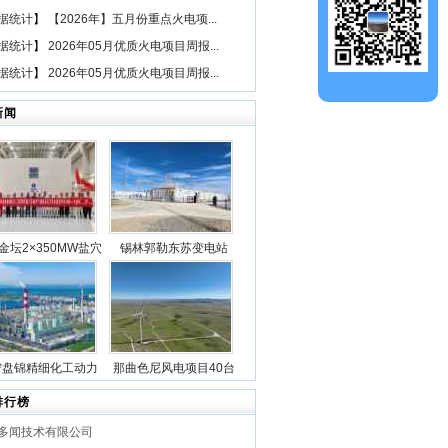
据统计
】
【2026年】五月份重点火电项...
据统计
】
2026年05月优质火电项目周报...
据统计
】
2026年05月优质火电项目周报...
新闻
金坛2×350MW盐穴
锡林郭勒东苏变电站
空气储能发电项目2
2025年新型储能专项行
机组透平机冲转一次
动100万千瓦/400万千瓦
成功
时电源侧储能电站成功
并网
宁盘锦精细化工动力
那曲色尼风电项目40台
目5台锅炉全部点火
风机吊装作业全部圆满
排行榜
成功
完成
多闻技术有限公司