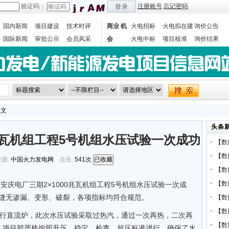
验证码：
注册账号
忘记密码
登录
国内新闻
项目建设
技术时评
商业 机
火电招标
火电拟在建
询价公告
国际新闻
审批公示
会员风采
会
火电中标
项目核准
询价结果
数据统计
正文
头条
0兆瓦机组工程5号机组水压试验一次成功
【
数
【
数
源:
中国火力发电网
点击:
541次
已收藏
【
数
【
数
安庆电厂三期2×1000兆瓦机组工程5号机组水压试验一次成
焊缝无渗漏、变形、破裂，各项指标均符合规范。
【
数
【
数
运行直流炉，此次水压试验采取过热汽，通过一次再热，二次再
【
数
，项目部严格按照升压、稳定、检查、超压标准进行，确保了水