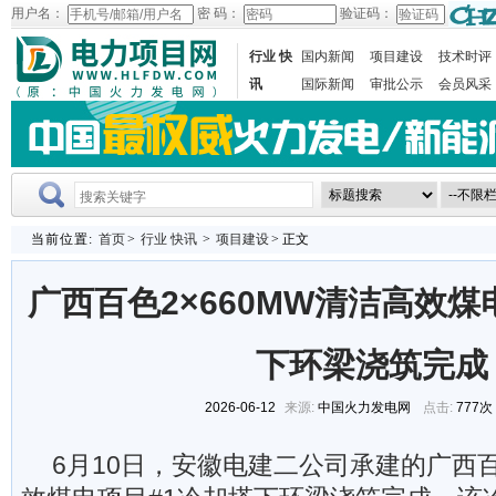
用户名：
密 码：
验证码：
行业 快
国内新闻
项目建设
技术时评
讯
国际新闻
审批公示
会员风采
当前位置:
首页
>
行业 快讯
>
项目建设
> 正文
广西百色2×660MW清洁高效煤
下环梁浇筑完成
2026-06-12
来源:
中国火力发电网
点击:
777次
6月10日，安徽电建二公司承建的广西百