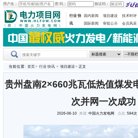
用户名：
密 码：
验证码：
行业 快
国内新闻
项目建设
技术时评
讯
国际新闻
审批公示
会员风采
当前位置:
首页
>
行业 快讯
>
项目建设
> 正文
贵州盘南2×660兆瓦低热值煤发
次并网一次成功
2026-06-10
来源:
中国火力发电网
点击:
594次