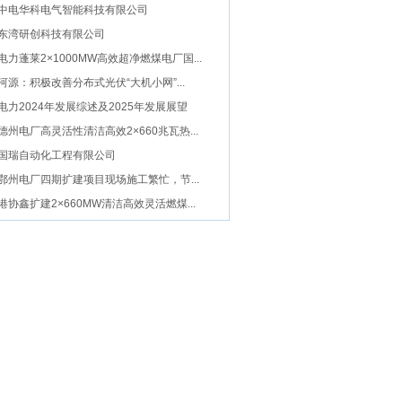
中电华科电气智能科技有限公司
东湾研创科技有限公司
电力蓬莱2×1000MW高效超净燃煤电厂国...
河源：积极改善分布式光伏“大机小网”...
电力2024年发展综述及2025年发展展望
德州电厂高灵活性清洁高效2×660兆瓦热...
国瑞自动化工程有限公司
鄂州电厂四期扩建项目现场施工繁忙，节...
港协鑫扩建2×660MW清洁高效灵活燃煤...