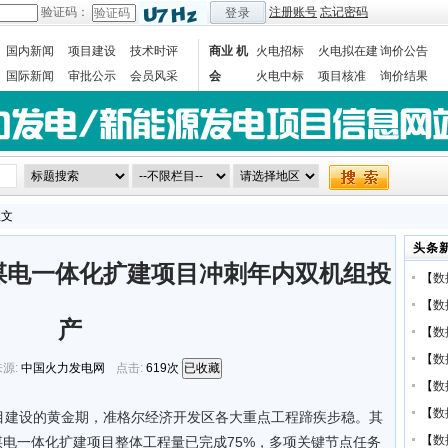
验证码：
注册账号
忘记密码
登录
国内新闻
项目建设
技术时评
商业 机
火电招标
火电拟在建
询价公告
国际新闻
审批公示
会员风采
会
火电中标
项目核准
询价结果
数据统计
正文
头条
瓦煤电一体化扩建项目冲刺年内双机组投
【
数
【
数
产
【
数
【
数
源:
中国火力发电网
点击:
619次
已收藏
【
数
【
数
目建设的黄金期，准格尔经济开发区各大重点工程蹄疾步稳。其
【
数
瓦煤电一体化扩建项目整体工程量已完成75%，多项关键节点任务