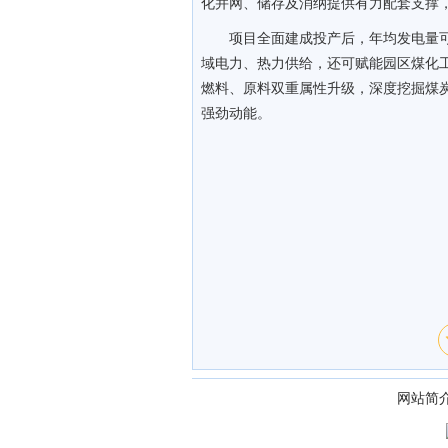
化并网、储存及消纳提供有力配套支撑
项目全面建成投产后，年均发电量可
域电力、热力供给，还可赋能园区煤化
燃料、原料双重属性升级，深度挖掘煤
强劲动能。
网站简