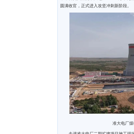
圆满收官，正式进入攻坚冲刺新阶段。
准大电厂煤
走进准大电厂二期扩建项目施工现