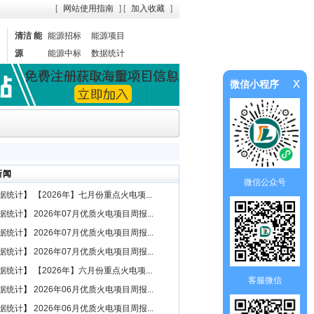
[
网站使用指南
] [
加入收藏
]
清洁 能
能源招标
能源项目
源
能源中标
数据统计
x
微信小程序
新闻
微信公众号
据统计
】
【2026年】七月份重点火电项...
据统计
】
2026年07月优质火电项目周报...
据统计
】
2026年07月优质火电项目周报...
据统计
】
2026年07月优质火电项目周报...
据统计
】
【2026年】六月份重点火电项...
客服微信
据统计
】
2026年06月优质火电项目周报...
据统计
】
2026年06月优质火电项目周报...