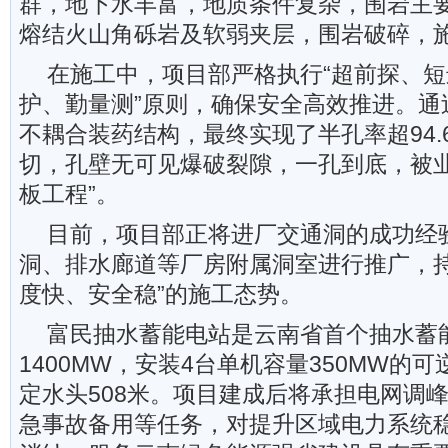
群，地下水丰富，地质条件复杂，围岩主
熔结火山角砾岩及软弱夹层，围岩破碎，
在施工中，项目部严格执行“超前探、
护、勤量测”原则，确保安全高效推进。通
不耦合装药结构，最终实现了半孔率超94.
切，孔壁无可见爆破裂隙，一孔到底，被业
板工程”。
目前，项目部正将进厂交通洞的成功经
洞、排水廊道等厂房附属洞室进行推广，持
度快、安全稳”的施工态势。
富民抽水蓄能电站是云南省首个抽水蓄
1400MW，安装4台单机容量350MW的
定水头508米。项目建成后将承担电网调
急事故备用等任务，对提升区域电力系统