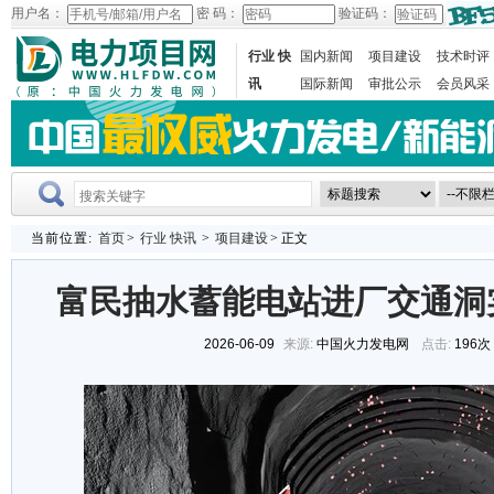
用户名：
密 码：
验证码：
行业 快
国内新闻
项目建设
技术时评
讯
国际新闻
审批公示
会员风采
当前位置:
首页
>
行业 快讯
>
项目建设
> 正文
富民抽水蓄能电站进厂交通洞
2026-06-09
来源:
中国火力发电网
点击:
196次