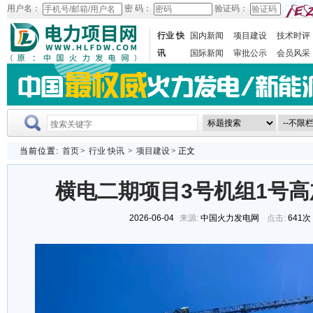
用户名：
密 码：
验证码：
行业 快
国内新闻
项目建设
技术时评
讯
国际新闻
审批公示
会员风采
当前位置:
首页
>
行业 快讯
>
项目建设
> 正文
横电二期项目3号机组1号
2026-06-04
来源:
中国火力发电网
点击:
641次