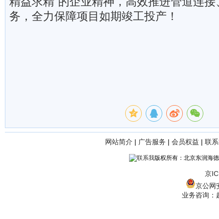
精益求精”的企业精神，高效推进管道连接
务，全力保障项目如期竣工投产！
网站简介
|
广告服务
|
会员权益
|
联系
版权所有：北京东润海德
京IC
京公网安备
业务咨询：赵经