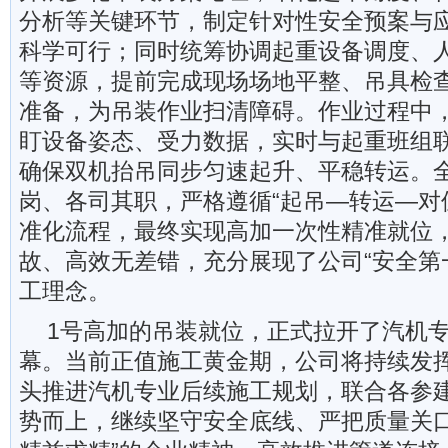
分析等关键环节，制定针对性安全预案与
科学可行；同时统筹协调起重设备调度、
等资源，提前完成现场场地平整、吊具检
准备，为吊装作业扫清障碍。作业过程中
盯设备姿态、受力数据，实时与起重班组
确保双机抬吊同步匀速起升、平稳转运。
岗、各司其职，严格遵循“起吊—转运—对
准化流程，最终实现高加一次性精准就位
故、高效无差错，充分展现了公司“安全第
工理念。
1号高加的吊装就位，正式拉开了汽机
幕。当前正值施工黄金期，公司将持续发
头推进汽机专业后续施工规划，联合各参
势而上，继续坚守安全底线、严把质量关口