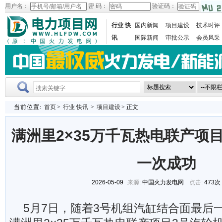
用户名：
密 码：
验证码：
行业 快
国内新闻
项目建设
技术时评
讯
国际新闻
审批公示
会员风采
当前位置:
首页
>
行业 快讯
>
项目建设
> 正文
满洲里2×35万千瓦热电联产项
一次成功
2026-05-09
来源:
中国火力发电网
点击:
473次
5月7日，
随着3号机组汽缸结合面最后