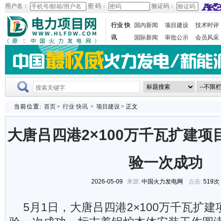
用户名：
密 码：
验证码：
行业 快
国内新闻
项目建设
技术时评
讯
国际新闻
审批公示
会员风采
当前位置:
首页
>
行业 快讯
>
项目建设
> 正文
大唐吕四港2×100万千瓦扩建项
验一次成功
2026-05-09
来源:
中国火力发电网
点击:
519次
5月1日，大唐吕四港2×100万千瓦扩