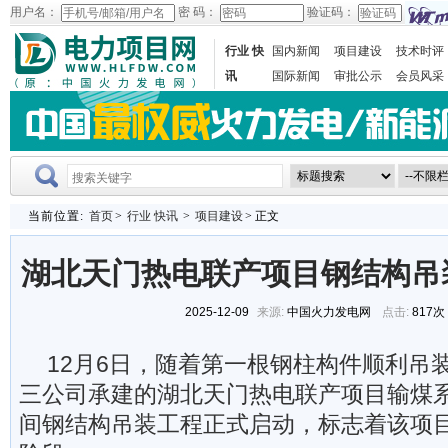
用户名：
密 码：
验证码：
行业 快
国内新闻
项目建设
技术时评
讯
国际新闻
审批公示
会员风采
当前位置:
首页
>
行业 快讯
>
项目建设
> 正文
湖北天门热电联产项目钢结构吊
2025-12-09
来源:
中国火力发电网
点击:
817次
12月6日，随着第一根钢柱构件顺利吊
三公司承建的湖北天门热电联产项目输煤系
间钢结构吊装工程正式启动，标志着该项