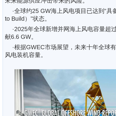
未来能源供应冲击带来的风险。
·全球约25 GW海上风电项目已达到“具
to Build）”状态。
·2025年全球新增并网海上风电容量超
献6.6 GW。
·根据GWEC市场展望，未来十年全球有
风电装机容量。