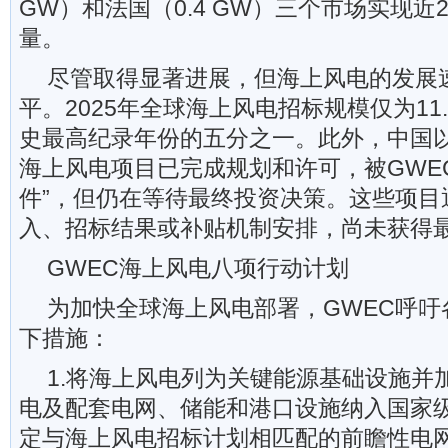
GW）和法国（0.4 GW）三个市场实现近
量。
尽管取得显著进展，但海上风电的发展
平。2025年全球海上风电招标规模仅为11
史最高纪录年份的五分之一。此外，中国以
海上风电项目已完成规划和许可，被GWE
件”，但仍在等待最终投资决策。这些项目
入、招标结果或补贴机制安排，尚未获得
GWEC海上风电八项行动计划
为加快全球海上风电部署，GWEC呼吁
下措施：
1.将海上风电列为关键能源基础设施并
电及配套电网、储能和港口设施纳入国家
定与海上风电招标计划相匹配的前瞻性电