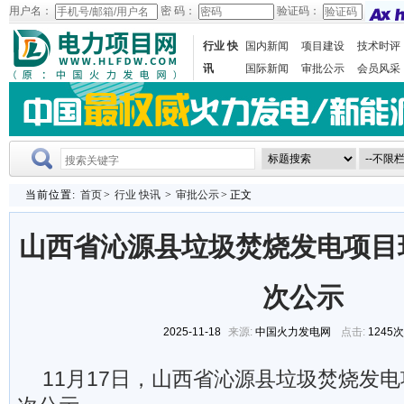
用户名：
密 码：
验证码：
行业 快
国内新闻
项目建设
技术时评
讯
国际新闻
审批公示
会员风采
当前位置:
首页
>
行业 快讯
>
审批公示
> 正文
山西省沁源县垃圾焚烧发电项目
次公示
2025-11-18
来源:
中国火力发电网
点击:
1245
11月17日，山西省沁源县垃圾焚烧发