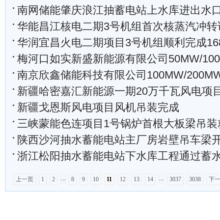
南网储能肇庆浪江抽蓄电站上水库进出水口混凝
华能昌江核电二期3号机组首次核蒸汽冲转试
华润宜昌火电二期项目3号机组顺利完成168小时满负
梅河口如实新盛新能源有限公司50MW/100MWh调频储
南京欣鑫储能科技有限公司100MW/200MWh储能电站
新疆哈密嘉汇新能源一期20万千瓦风电项目全
新疆戈恩斯风电项目风机吊装完成
三峡蒙能色连项目1号锅炉首根大板梁吊装
陕西沙河抽水蓄能电站主厂房岩壁吊车梁开挖施
浙江松阳抽水蓄能电站下水库工程通过蓄
...
...
上一页
1
2
8
9
10
11
12
13
14
3037
3038
下