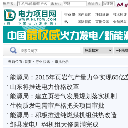
用户名：
密 码：
验证码：
行业 快
国内新闻
项目建设
技术时评
讯
国际新闻
审批公示
会员风采
当前位置:
首页
>
行业 快讯
>
审批公示
能源局：2015年页岩气产量力争实现65亿
山东将推进电力价格改革
能源局：建立页岩气发展规划落实机制
生物质发电需审严格把关项目审批
能源局：积极推进纯燃煤机组供热改造
邹县发电厂#4机组大修圆满完成