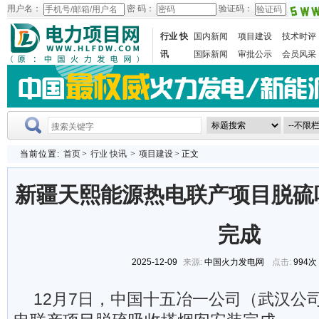
用户名：
密 码：
验证码：
行业 快
国内新闻
项目建设
技术时评
讯
国际新闻
审批公示
会员风采
当前位置:
首页
>
行业 快讯
>
项目建设
> 正文
新疆天熙能源热电联产项目脱硫
完成
2025-12-09
来源:
中国火力发电网
点击:
994次
12月7日，中国十五冶一公司（武汉公