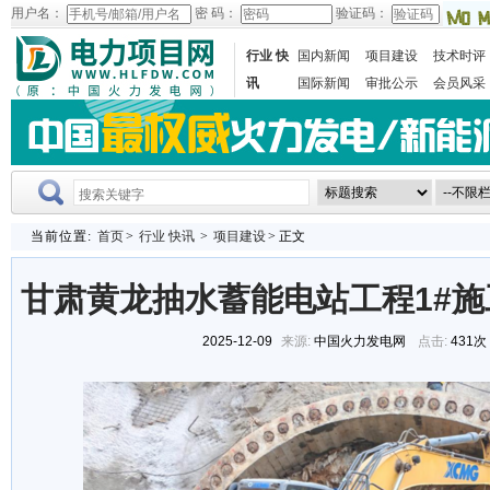
用户名：
密 码：
验证码：
行业 快
国内新闻
项目建设
技术时评
讯
国际新闻
审批公示
会员风采
当前位置:
首页
>
行业 快讯
>
项目建设
> 正文
甘肃黄龙抽水蓄能电站工程1#
2025-12-09
来源:
中国火力发电网
点击:
431次