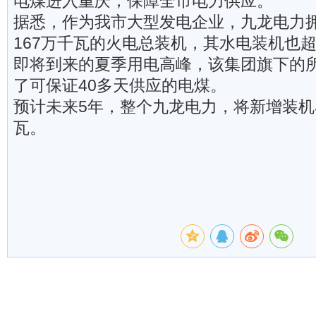
电煤进入重庆，保障全市电力供应。
据悉，作为我市大型发电企业，九龙电力
167万千瓦的火电总装机，其水电装机也超
即将到来的夏季用电高峰，该集团旗下的
了可保证40多天供应的电煤。
预计未来5年，整个九龙电力，将新增装机
瓦。