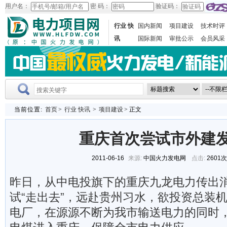
用户名：
密 码：
验证码：
行业 快
国内新闻
项目建设
技术时评
讯
国际新闻
审批公示
会员风采
当前位置:
首页
>
行业 快讯
>
项目建设
> 正文
重庆首次尝试市外建
2011-06-16
来源:
中国火力发电网
点击:
2601
昨日，从中电投旗下的重庆九龙电力传出
试“走出去”，远赴贵州习水，欲投资总装机
电厂，在源源不断为我市输送电力的同时