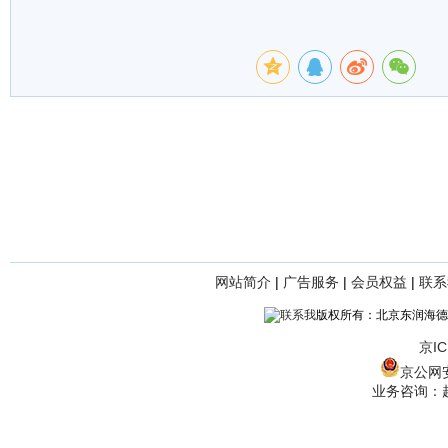
网站简介
|
广告服务
|
会员权益
|
联系
版权所有：北京东润海德
京IC
京公网安备
业务咨询：赵经