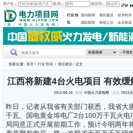
用户名：
密 码：
验证码：
行业 快
国内新闻
项目建设
技术时评
讯
国际新闻
审批公示
会员风采
当前位置:
首页
>
行业 快讯
>
项目建设
> 正文
江西将新建4台火电项目 有效
2011-06-16
来源:
中国火力发电网
点击:
2615
昨日，记者从我省有关部门获悉，我省大唐
千瓦、国电黄金埠电厂2台100万千瓦火
局同意正式开展前期工作，预计今明两年