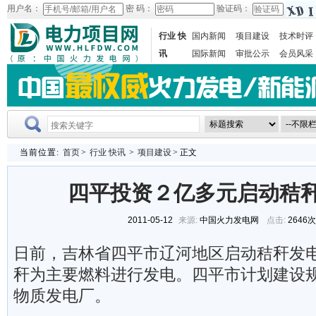
用户名：
密 码：
验证码：
行业 快
国内新闻
项目建设
技术时评
讯
国际新闻
审批公示
会员风采
当前位置:
首页
>
行业 快讯
>
项目建设
> 正文
四平投资２亿多元启动秸
2011-05-12
来源:
中国火力发电网
点击:
2646
日前，吉林省四平市辽河地区启动秸秆发
秆为主要燃料进行发电。四平市计划建设规
物质发电厂。