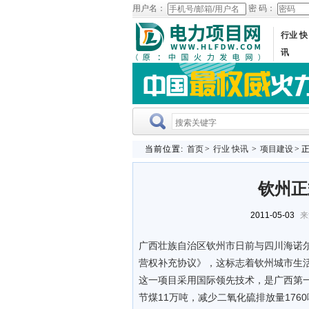
用户名：
密 码：
行业 快
讯
当前位置:
首页
>
行业 快讯
>
项目建设
> 
钦州正
2011-05-03
来
广西壮族自治区钦州市日前与四川海诺
营权补充协议》，这标志着钦州城市生
这一项目采用国际领先技术，是广西第
节煤11万吨，减少二氧化硫排放量176