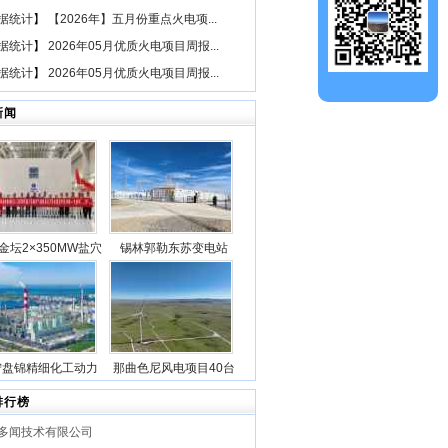
据统计
】
【2026年】五月份重点火电项...
据统计
】
2026年05月优质火电项目周报...
据统计
】
2026年05月优质火电项目周报...
新闻
金坛2×350MW盐穴
锡林郭勒东苏变电站
空气储能发电项目2
2025年新型储能专项行
机组透平机冲转一次
动100万千瓦/400万千瓦
成功
时电源侧储能电站成功
并网
宁盘锦精细化工动力
那曲色尼风电项目40台
目5台锅炉全部点火
风机吊装作业全部圆满
排行榜
成功
完成
多闻技术有限公司