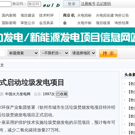
验证码：
注册账号
忘记密码
登录
国内新闻
项目建设
技术时评
商业 机
火电招标
火电拟在建
询价公告
国际新闻
审批公示
会员风采
会
火电中标
项目核准
询价结果
数据统计
正文
头条
式启动垃圾发电项目
【
数
【
数
源:
中国火力发电网
点击:
1997次
已收藏
【
数
尔环保产业集团签署《钦州市城市生活垃圾焚烧发电项目特许经
【
数
活垃圾焚烧发电项目正式启动。
【
数
一座采用炉排炉技术实施垃圾焚烧发电的示范项目，预计每年可
【
数
0吨，减少二氧化碳排放量27万吨。
【
数