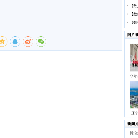
【
数
【
数
【
数
图片
华能
压缩
号
辽
站项
新闻
博洽