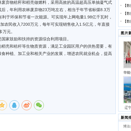
林废弃物秸秆和稻壳做燃料，采用高效的高温超高压单抽凝气式
【
数
后，年利用农林废弃物23万吨左右，相当于年节省标煤8.3万
【
数
有利于环保和节省一次能源。可实现年上网电量1.98亿千瓦时，
【
数
加农民收入7200万元，每年可实现销售收入1.5亿元，年直接
多万元。
图片
是国家鼓励和扶持的资源综合利用项目。
的稻壳和秸杆等生物质资源，满足工业园区用户的供热需要，有
粮食种植、加工业和相关产业的发展，增进农民就业机会，提高
华能
压缩
号
辽
站项
新闻
博洽