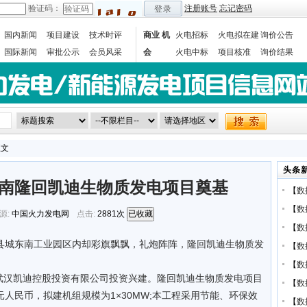
验证码：
注册账号
忘记密码
登录
国内新闻
项目建设
技术时评
商业 机
火电招标
火电拟在建
询价公告
国际新闻
审批公示
会员风采
会
火电中标
项目核准
询价结果
数据统计
正文
头条
 湖南隆回凯迪生物质发电项目奠基
【
数
【
数
源:
中国火力发电网
点击:
2881次
已收藏
【
数
回县城东南工业园区内却彩旗飘飘，礼炮阵阵，隆回凯迪生物质发
【
数
【
数
武汉凯迪控股投资有限公司投资兴建。隆回凯迪生物质发电项目
【
数
7亿元人民币，拟建机组规模为1×30MW;本工程采用节能、环保效
【
数