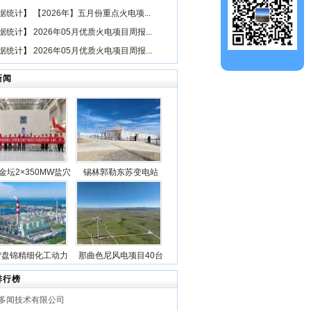
据统计
】
【2026年】五月份重点火电项...
据统计
】
2026年05月优质火电项目周报...
据统计
】
2026年05月优质火电项目周报...
新闻
金坛2×350MW盐穴
锡林郭勒东苏变电站
空气储能发电项目2
2025年新型储能专项行
机组透平机冲转一次
动100万千瓦/400万千瓦
成功
时电源侧储能电站成功
并网
宁盘锦精细化工动力
那曲色尼风电项目40台
目5台锅炉全部点火
风机吊装作业全部圆满
排行榜
成功
完成
多闻技术有限公司