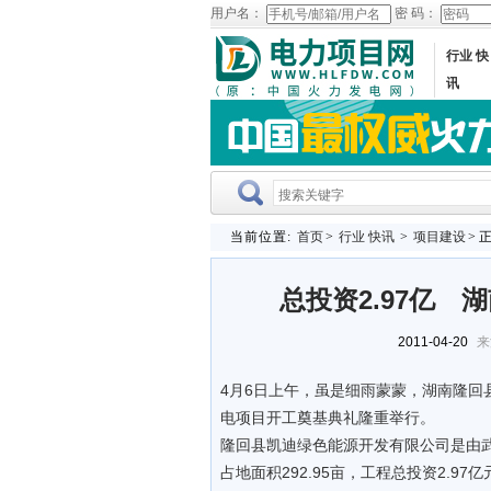
用户名：
密 码：
行业 快
讯
当前位置:
首页
>
行业 快讯
>
项目建设
> 
总投资2.97亿
2011-04-20
来
4月6日上午，虽是细雨蒙蒙，湖南隆
电项目开工奠基典礼隆重举行。
隆回县凯迪绿色能源开发有限公司是由
占地面积292.95亩，工程总投资2.9