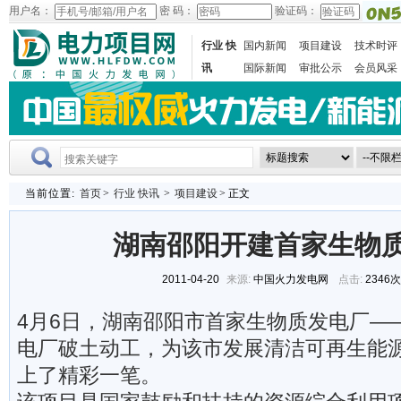
用户名：
密 码：
验证码：
行业 快
国内新闻
项目建设
技术时评
讯
国际新闻
审批公示
会员风采
当前位置:
首页
>
行业 快讯
>
项目建设
> 正文
湖南邵阳开建首家生物
2011-04-20
来源:
中国火力发电网
点击:
2346
4月6日，湖南邵阳市首家生物质发电厂—
电厂破土动工，为该市发展清洁可再生能
上了精彩一笔。