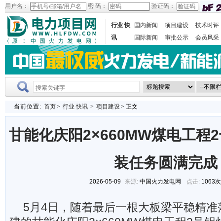
用户名：
密 码：
验证码：
行业 快
国内新闻
项目建设
技术时评
讯
国际新闻
审批公示
会员风采
当前位置:
首页
>
行业 快讯
>
项目建设
> 正文
甘能化庆阳2×660MW煤电工程
装任务圆满完成
2026-05-09
来源:
中国火力发电网
点击:
1063
5月4日，随着最后一根大板梁平稳精准