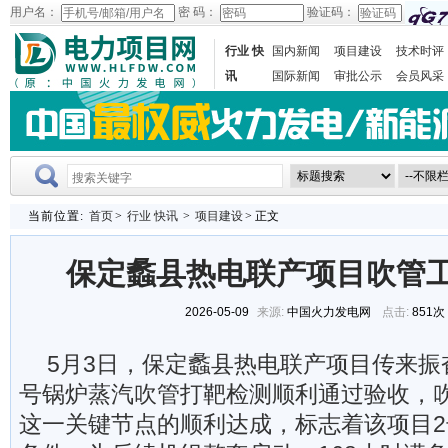
用户名：
密 码：
验证码：
行业 快
国内新闻
项目建设
技术时评
讯
国际新闻
审批公示
会员风采
当前位置:
首页
>
行业 快讯
>
项目建设
> 正文
保定蠡县热电联产项目吹管
2026-05-09
来源:
中国火力发电网
点击:
851次
5月3日，保定蠡县热电联产项目传来振
号锅炉蒸汽吹管打靶检测顺利通过验收，
这一关键节点的顺利达成，标志着该项目