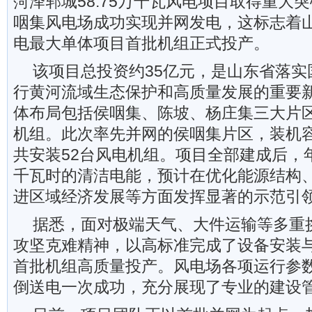
菏泽郓城58.75万千瓦风电项目取得重大
咽集风电场成功实现并网发电，这标志着
电最大单体项目首批机组正式投产。
该项目总投资约35亿元，是山东省落实
行黄河流域生态保护和高质量发展的重要
体布局包括侯咽集、陈坡、杨庄集三大片区
机组。此次率先并网的侯咽集片区，装机容量
共安装52台风电机组。项目全部建成后，
千瓦时的清洁电能，预计在优化能源结构
进区域经济发展等方面发挥显著的示范引
据悉，面对极端天气、大件运输等多重
攻坚克难精神，以高标准完成了设备安装
首批机组高质量投产。风电场各项运行参
倒送电一次成功，充分展现了专业的建设