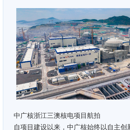
中广核浙江三澳核电项目航拍
自项目建设以来，中广核始终以自主创