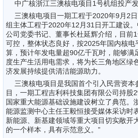
中广核浙江三澳核电项目1号机组投产
三澳核电项目一期工程于2020年9月2
组主体工程于2020年12月31日开工建设
公司党委书记、董事长杜延辉介绍，目前
可控，整体状态良好，按2025年国内核
算，预计年发电量超90亿千瓦时，能够满足
度生产生活用电需求，将为长三角地区绿
济发展持续提供清洁能源助力。
三澳核电项目是我国首个引入民营资本
目，一期工程吉利科技集团有限公司持股2
国家重大能源基础设施建设树立了典范。
能源监测中心主任王毅恒接受媒体采访时表
新能源、新基建领域等重大项目切实敞开
的一个样本，具有示范意义。”