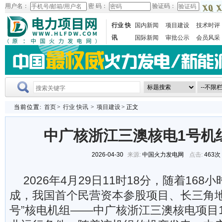
用户名：
密 码：
验证码：
行业 快
国内新闻
项目建设
技术时评
讯
国际新闻
审批公示
会员风采
当前位置:
首页
>
行业 快讯
>
项目建设
> 正文
中广核浙江三澳核电1号机
2026-04-30
来源:
中国火力发电网
点击:
463次
2026年4月29日11时18分，随着16
成，我国首个民营资本参股项目、长三角地
号”核电机组——中广核浙江三澳核电项目