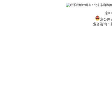
版权所有：北京东润海德
京IC
京公网安备
业务咨询：赵经