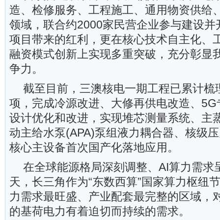
造、检修服务、工程施工、通用物资供给
领域，联合约2000家民营企业参与建设
项目带来的红利，更在核心技术自主化、
融资模式创新上实现多重突破，充分彰显
争力。
截至目前，三澳核电一期工程已累计梳理
项，完成冷源改进、大修再供电改造、5G专
设计优化和改进，实现堆芯测量系统、主
动主给水泵(APA)泵组液力耦合器、核级压
核心主设备首次国产化落地应用。
在全球能源格局深刻调整、AI算力需求
天，长三角作为“东数西算”国家算力枢纽
力需求最旺盛、产业配套最完整的区域，
的基荷电力有着迫切而持续的需求。