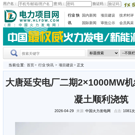
用户名：
密 码：
验证码：
行业 快
国内新闻
项目建设
技术时评
讯
国际新闻
审批公示
会员风采
当前位置:
首页
>
行业 快讯
>
项目建设
> 正文
大唐延安电厂二期2×1000MW
凝土顺利浇筑
2026-04-29
来源:
中国火力发电网
点击:
1081