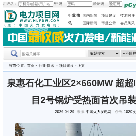
用户名：
密 码：
验证码：
行业 快
国内新闻
项目建设
技术时评
讯
国际新闻
审批公示
会员风采
当前位置:
首页
>
行业 快讯
>
项目建设
> 正文
泉惠石化工业区2×660MW 超
目2号锅炉受热面首次吊
2026-04-29
来源:
中国火力发电网
点击:
1020