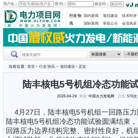
用户名：
密 码：
验证码：
行业 快
国内新闻
项目建设
技术时评
讯
国际新闻
审批公示
会员风采
当前位置:
首页
>
行业 快讯
>
项目建设
> 正文
陆丰核电5号机组冷态功能
2026-04-29
来源:
中国火力发电网
点击:
570次
4月27日，陆丰核电5号机组一回路压
陆丰核电5号机组冷态功能试验圆满结束
回路压力边界结构完整、密封性良好，机